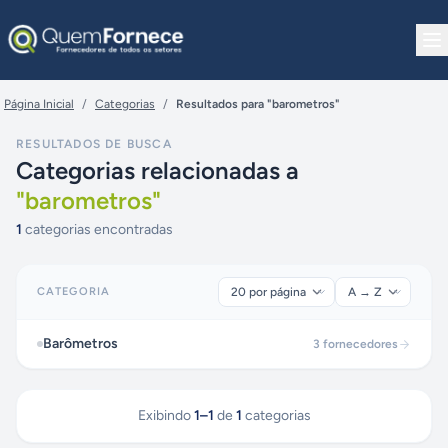
Pular para o conteúdo
Página Inicial
/
Categorias
/
Resultados para "barometros"
RESULTADOS DE BUSCA
Categorias relacionadas a
"
barometros
"
1
categorias encontradas
CATEGORIA
Barômetros
3
fornecedores
Exibindo
1
–
1
de
1
categorias