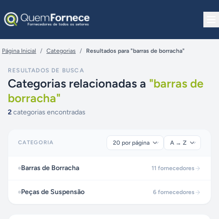
Pular para o conteúdo
Página Inicial
/
Categorias
/
Resultados para "barras de borracha"
RESULTADOS DE BUSCA
Categorias relacionadas a
"
barras de
borracha
"
2
categorias encontradas
CATEGORIA
Barras de Borracha
11
fornecedores
Peças de Suspensão
6
fornecedores