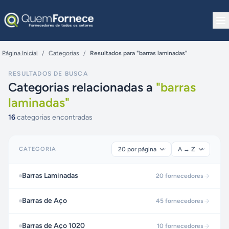
Pular para o conteúdo
Página Inicial
/
Categorias
/
Resultados para "barras laminadas"
RESULTADOS DE BUSCA
Categorias relacionadas a
"
barras
laminadas
"
16
categorias encontradas
CATEGORIA
Barras Laminadas
20
fornecedores
Barras de Aço
45
fornecedores
Barras de Aço 1020
10
fornecedores