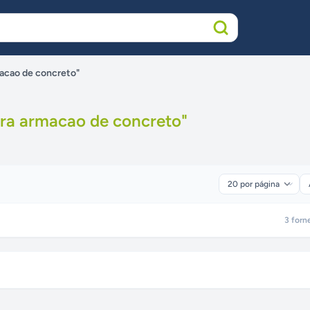
macao de concreto"
ara armacao de concreto
"
3
forn