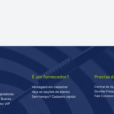
É um fornecedor?
Precisa d
Vantagens em cadastrar
Central de Aj
Dúvidas Freq
Veja as opções de planos
mpradores
Fale Conosco
Sem tempo? Cadastro rápido
s Buscas
to VIP