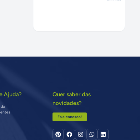
e Ajuda?
Quer saber das
novidades?
uda
uentes
Fale conosco!