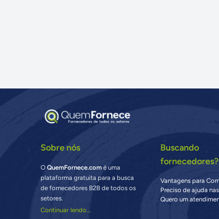
Sobre nós
Buscando
fornecedores?
O
QuemFornece.com
é uma
plataforma gratuita para a busca
Vantagens para Co
de fornecedores B2B de todos os
Preciso de ajuda na
setores.
Quero um atendimen
Continuar lendo...