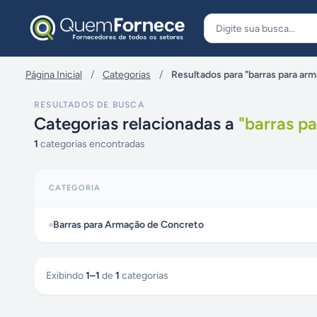
Pular para o conteúdo
Página Inicial
/
Categorias
/
Resultados para "barras para ar
RESULTADOS DE BUSCA
Categorias relacionadas a
"
barras p
1
categorias encontradas
CATEGORIA
Barras para Armação de Concreto
Exibindo
1
–
1
de
1
categorias