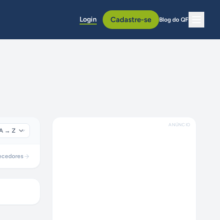
Login
Cadastre-se
Blog do QF
ANÚNCIO
ecedores