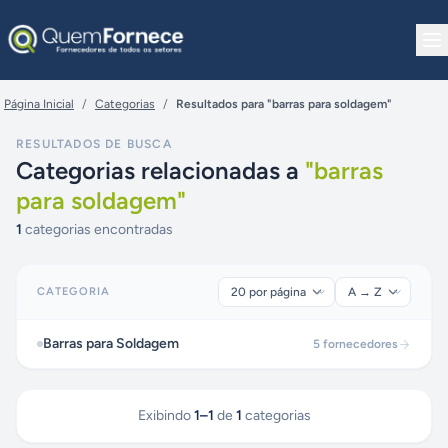
Pular para o conteúdo
Página Inicial
/
Categorias
/
Resultados para "barras para soldagem"
RESULTADOS DE BUSCA
Categorias relacionadas a
"
barras
para soldagem
"
1
categorias encontradas
CATEGORIA
Barras para Soldagem
5
fornecedores
Exibindo
1
–
1
de
1
categorias