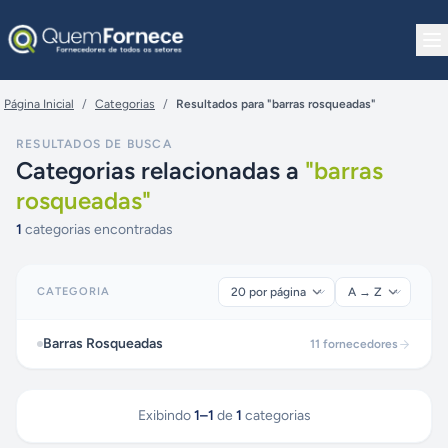
Pular para o conteúdo
Página Inicial
/
Categorias
/
Resultados para "barras rosqueadas"
RESULTADOS DE BUSCA
Categorias relacionadas a
"
barras
rosqueadas
"
1
categorias encontradas
CATEGORIA
Barras Rosqueadas
11
fornecedores
Exibindo
1
–
1
de
1
categorias