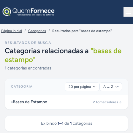
Pular para o conteúdo
Página Inicial
/
Categorias
/
Resultados para "bases de estampo"
RESULTADOS DE BUSCA
Categorias relacionadas a
"
bases de
estampo
"
1
categorias encontradas
CATEGORIA
Bases de Estampo
2
fornecedores
Exibindo
1
–
1
de
1
categorias