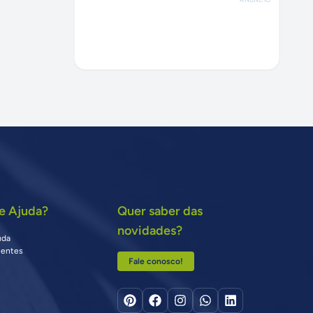
e Ajuda?
Quer saber das
novidades?
uda
uentes
Fale conosco!