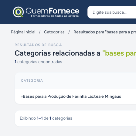
Pular para o conteúdo
Página Inicial
/
Categorias
/
Resultados para "bases para a pr
RESULTADOS DE BUSCA
Categorias relacionadas a
"
bases par
1
categorias encontradas
CATEGORIA
Bases para a Produção de Farinha Láctea e Mingaus
Exibindo
1
–
1
de
1
categorias