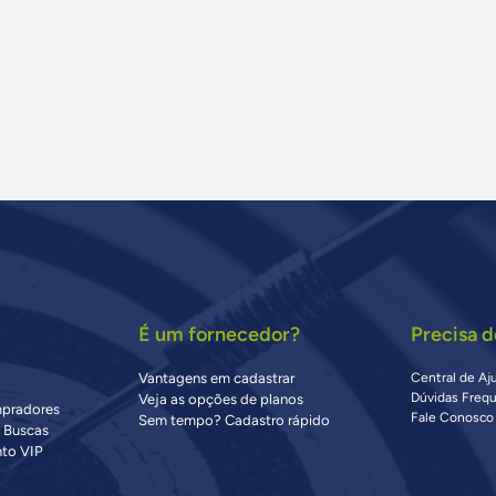
É um fornecedor?
Precisa d
Vantagens em cadastrar
Central de Aj
Dúvidas Freq
Veja as opções de planos
mpradores
Fale Conosco
Sem tempo? Cadastro rápido
s Buscas
to VIP