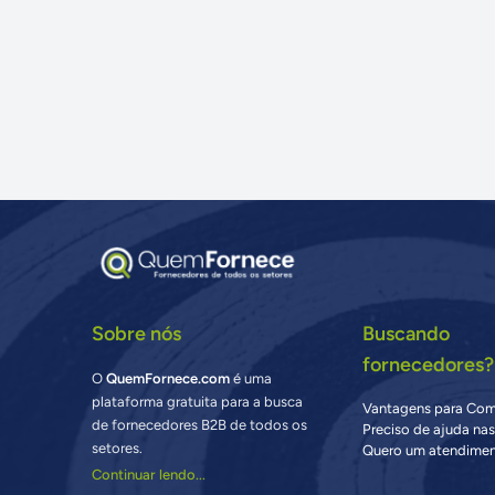
Sobre nós
Buscando
fornecedores?
O
QuemFornece.com
é uma
plataforma gratuita para a busca
Vantagens para Co
de fornecedores B2B de todos os
Preciso de ajuda na
setores.
Quero um atendimen
Continuar lendo...