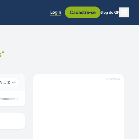
Login
Cadastre-se
Blog do QF
s
"
ANÚNCIO
rnecedor