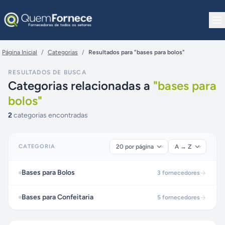
Pular para o conteúdo
Página Inicial
/
Categorias
/
Resultados para "bases para bolos"
RESULTADOS DE BUSCA
Categorias relacionadas a
"
bases para
bolos
"
2
categorias encontradas
CATEGORIA
Bases para Bolos
3
fornecedores
Bases para Confeitaria
5
fornecedores