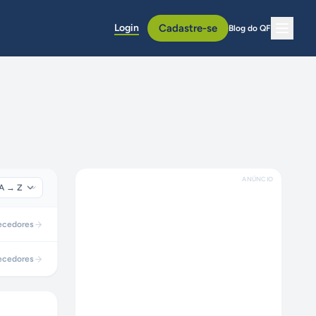
Login
Cadastre-se
Blog do QF
ANÚNCIO
ecedores
ecedores