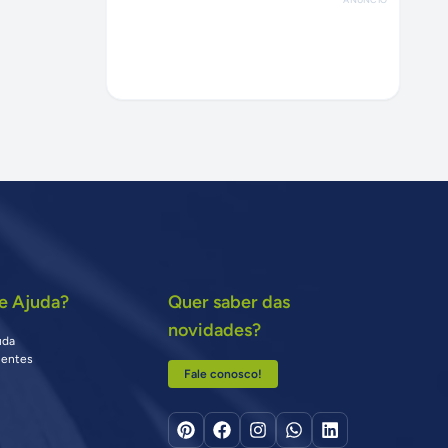
e Ajuda?
Quer saber das
novidades?
uda
uentes
Fale conosco!