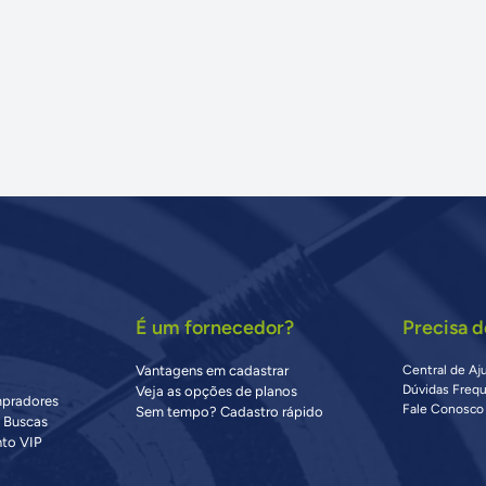
É um fornecedor?
Precisa d
Vantagens em cadastrar
Central de Aj
Dúvidas Freq
Veja as opções de planos
mpradores
Fale Conosco
Sem tempo? Cadastro rápido
s Buscas
to VIP