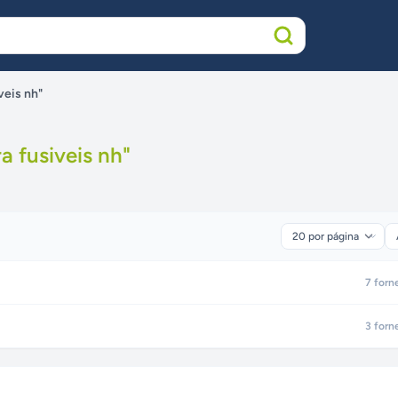
veis nh"
a fusiveis nh
"
7
forn
3
forn