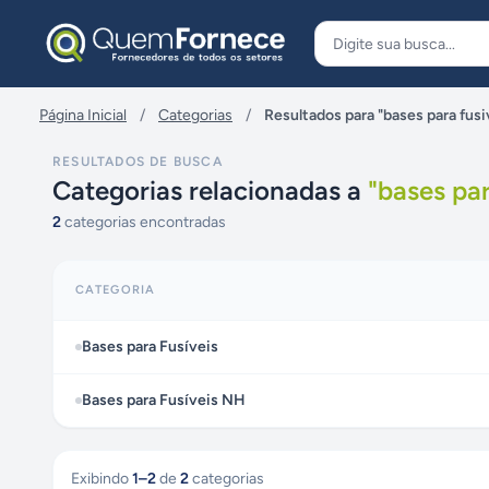
Pular para o conteúdo
Página Inicial
/
Categorias
/
Resultados para "bases para fusi
RESULTADOS DE BUSCA
Categorias relacionadas a
"
bases par
2
categorias encontradas
CATEGORIA
Bases para Fusíveis
Bases para Fusíveis NH
Exibindo
1
–
2
de
2
categorias