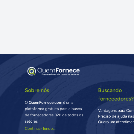
Sobre nós
Buscando
fornecedores?
O
QuemFornece.com
é uma
plataforma gratuita para a busca
Vantagens para Co
de fornecedores B2B de todos os
Preciso de ajuda na
setores.
Quero um atendimen
Continuar lendo...