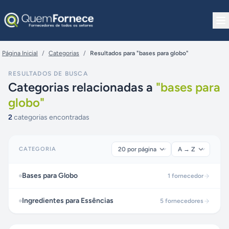
Pular para o conteúdo
Página Inicial
/
Categorias
/
Resultados para "bases para globo"
RESULTADOS DE BUSCA
Categorias relacionadas a
"
bases para
globo
"
2
categorias encontradas
CATEGORIA
Bases para Globo
1
fornecedor
Ingredientes para Essências
5
fornecedores