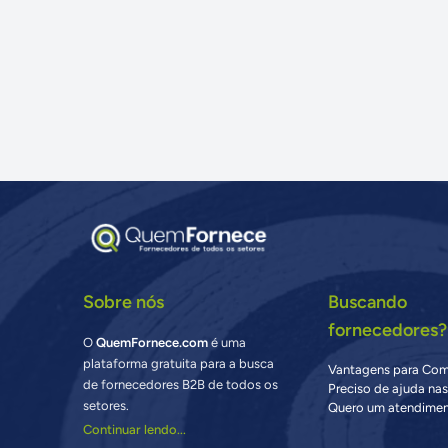
Sobre nós
Buscando
fornecedores?
O
QuemFornece.com
é uma
plataforma gratuita para a busca
Vantagens para Co
de fornecedores B2B de todos os
Preciso de ajuda na
setores.
Quero um atendimen
Continuar lendo...