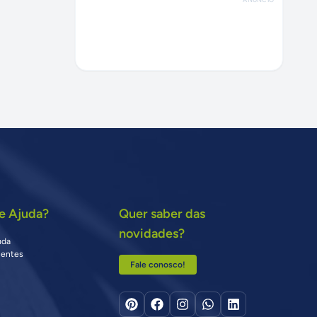
e Ajuda?
Quer saber das
novidades?
uda
uentes
Fale conosco!