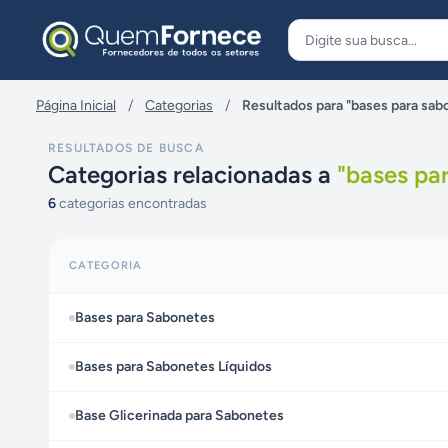
Pular para o conteúdo
Página Inicial
/
Categorias
/
Resultados para "bases para sab
RESULTADOS DE BUSCA
Categorias relacionadas a
"
bases pa
6
categorias encontradas
CATEGORIA
Bases para Sabonetes
Bases para Sabonetes Líquidos
Base Glicerinada para Sabonetes