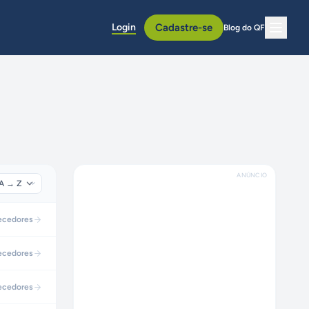
Login
Cadastre-se
Blog do QF
ANÚNCIO
ecedores
ecedores
ecedores