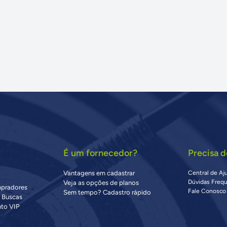
É um fornecedor?
Precisa d
Vantagens em cadastrar
Central de Aj
Dúvidas Freq
Veja as opções de planos
mpradores
Fale Conosco
Sem tempo? Cadastro rápido
s Buscas
to VIP