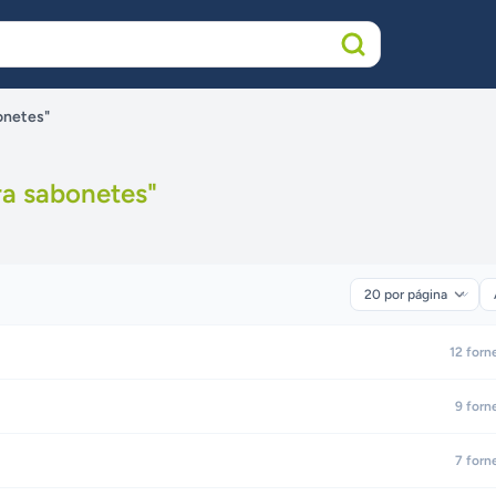
onetes"
ra sabonetes
"
12
forn
9
forn
7
forn