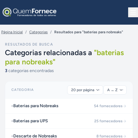
Pular para o conteúdo
Página Inicial
/
Categorias
/
Resultados para "baterias para nobreaks"
RESULTADOS DE BUSCA
Categorias relacionadas a
"
baterias
para nobreaks
"
3
categorias encontradas
CATEGORIA
Baterias para Nobreaks
54
fornecedores
Baterias para UPS
25
fornecedores
Descarte de Nobreaks
8
fornecedores