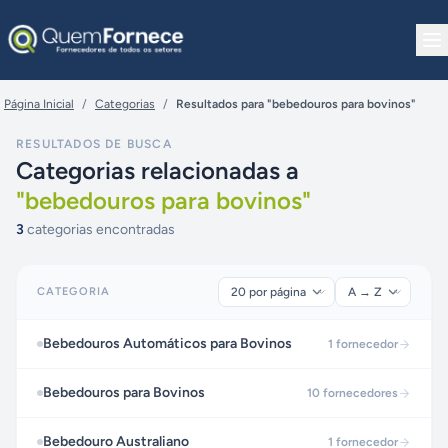
Pular para o conteúdo
Página Inicial
/
Categorias
/
Resultados para "bebedouros para bovinos"
RESULTADOS DE BUSCA
Categorias relacionadas a
"
bebedouros para bovinos
"
3
categorias encontradas
CATEGORIA
Bebedouros Automáticos para Bovinos
1
fornecedor
Bebedouros para Bovinos
10
fornecedores
Bebedouro Australiano
1
fornecedor