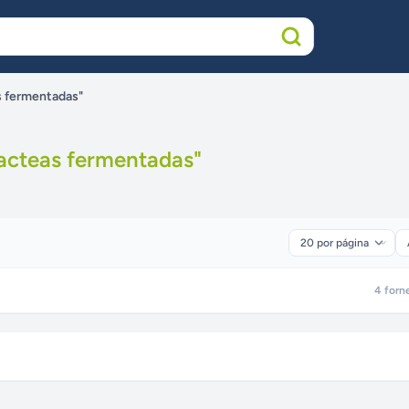
s fermentadas"
lacteas fermentadas
"
4
forn