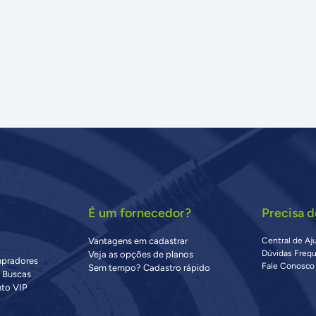
É um fornecedor?
Precisa d
Vantagens em cadastrar
Central de Aj
Dúvidas Freq
Veja as opções de planos
mpradores
Fale Conosco
Sem tempo? Cadastro rápido
s Buscas
to VIP