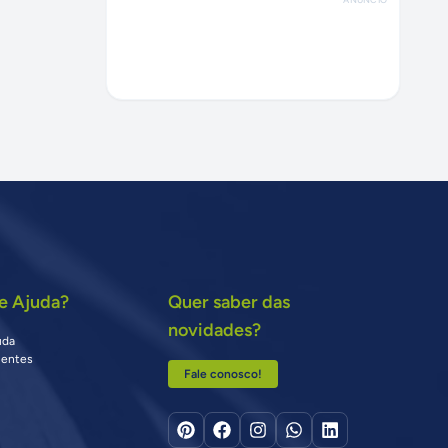
e Ajuda?
Quer saber das
novidades?
uda
uentes
Fale conosco!