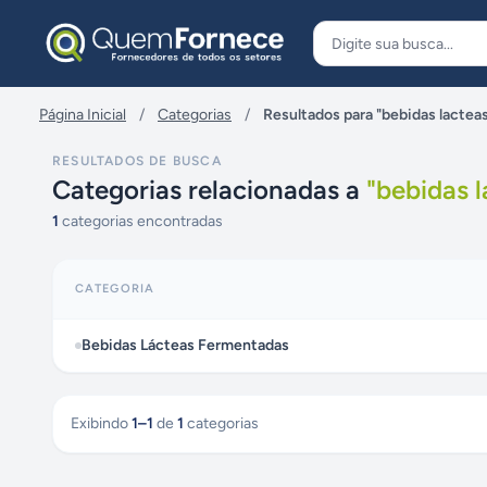
Pular para o conteúdo
Página Inicial
/
Categorias
/
Resultados para "bebidas lactea
RESULTADOS DE BUSCA
Categorias relacionadas a
"
bebidas 
1
categorias encontradas
CATEGORIA
Bebidas Lácteas Fermentadas
Exibindo
1
–
1
de
1
categorias