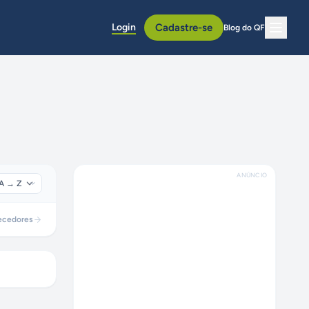
Login
Cadastre-se
Blog do QF
ANÚNCIO
ecedores