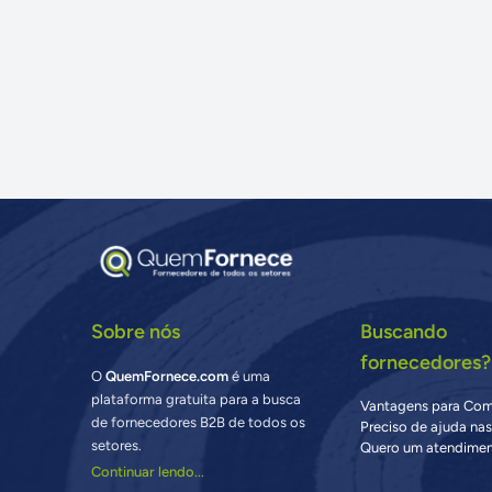
Sobre nós
Buscando
fornecedores?
O
QuemFornece.com
é uma
plataforma gratuita para a busca
Vantagens para Co
de fornecedores B2B de todos os
Preciso de ajuda na
setores.
Quero um atendimen
Continuar lendo...