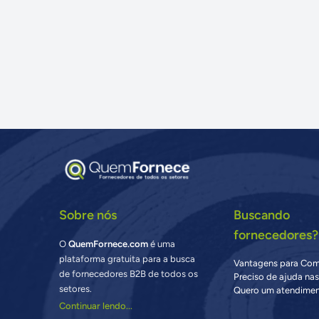
Sobre nós
Buscando
fornecedores?
O
QuemFornece.com
é uma
plataforma gratuita para a busca
Vantagens para Co
de fornecedores B2B de todos os
Preciso de ajuda na
setores.
Quero um atendimen
Continuar lendo...