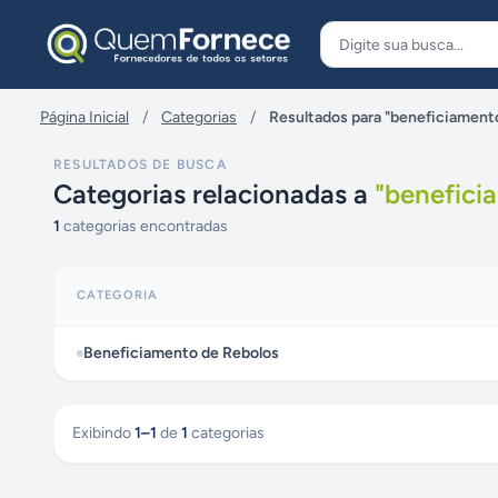
Pular para o conteúdo
Página Inicial
/
Categorias
/
Resultados para "beneficiamento
RESULTADOS DE BUSCA
Categorias relacionadas a
"
benefici
1
categorias encontradas
CATEGORIA
Beneficiamento de Rebolos
Exibindo
1
–
1
de
1
categorias