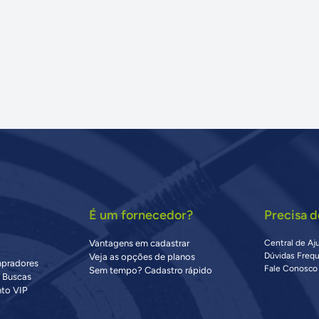
É um fornecedor?
Precisa d
Vantagens em cadastrar
Central de Aj
Dúvidas Freq
Veja as opções de planos
mpradores
Fale Conosco
Sem tempo? Cadastro rápido
s Buscas
to VIP