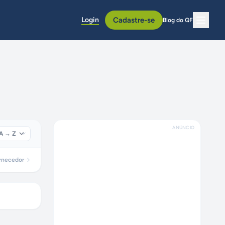
Login
Cadastre-se
Blog do QF
ANÚNCIO
rnecedor