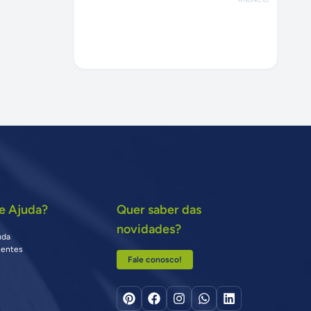
e Ajuda?
Quer saber das
novidades?
uda
uentes
Fale conosco!