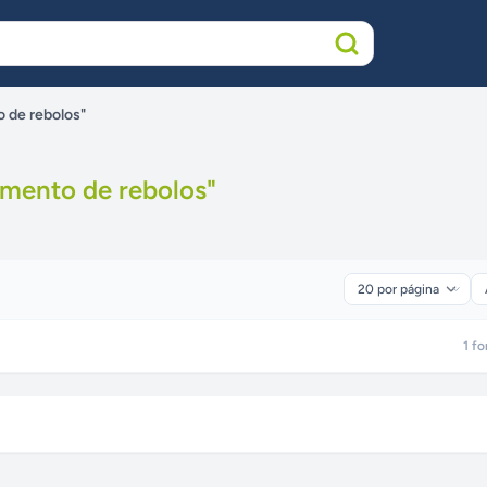
 de rebolos"
amento de rebolos
"
1
fo