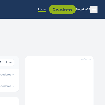
Login
Cadastre-se
Blog do QF
ANÚNCIO
ecedores
ecedores