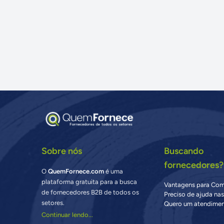
Sobre nós
Buscando
fornecedores?
O
QuemFornece.com
é uma
plataforma gratuita para a busca
Vantagens para Co
de fornecedores B2B de todos os
Preciso de ajuda na
setores.
Quero um atendimen
Continuar lendo...