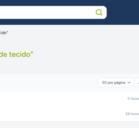
ido"
de tecido
"
9
forn
28
forn