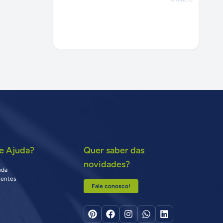
e Ajuda?
Quer saber das
novidades?
uda
uentes
Fale conosco!