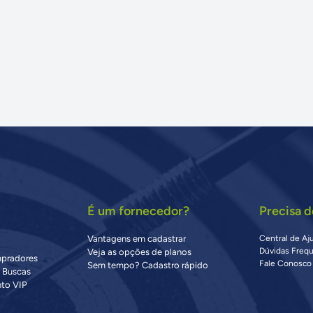
É um fornecedor?
Precisa d
Vantagens em cadastrar
Central de Aj
Dúvidas Freq
Veja as opções de planos
mpradores
Fale Conosco
Sem tempo? Cadastro rápido
s Buscas
to VIP