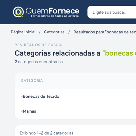
Pular para o conteúdo
Página Inicial
/
Categorias
/
Resultados para "bonecas de tec
RESULTADOS DE BUSCA
Categorias relacionadas a
"
bonecas 
2
categorias encontradas
CATEGORIA
Bonecas de Tecido
Malhas
Exibindo
1
–
2
de
2
categorias