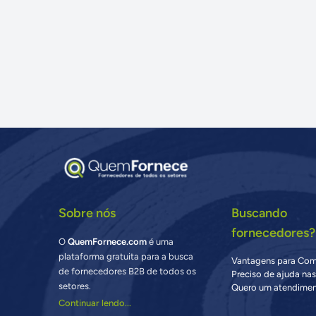
Sobre nós
Buscando
fornecedores?
O
QuemFornece.com
é uma
plataforma gratuita para a busca
Vantagens para Co
de fornecedores B2B de todos os
Preciso de ajuda na
setores.
Quero um atendimen
Continuar lendo...