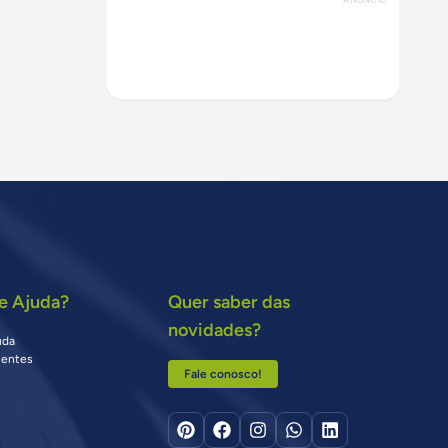
e Ajuda?
Quer saber das
novidades?
uda
uentes
Fale conosco!