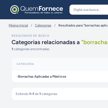
Pular para o conteúdo
Página Inicial
/
Categorias
/
Resultados para "borrachas aplic
RESULTADOS DE BUSCA
Categorias relacionadas a
"
borrachas
1
categorias encontradas
CATEGORIA
Borrachas Aplicadas a Plásticos
Exibindo
1
–
1
de
1
categorias