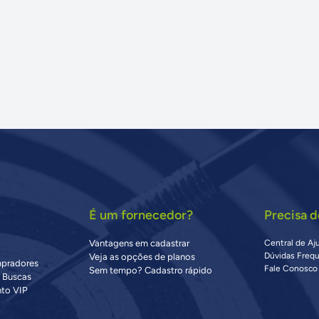
É um fornecedor?
Precisa d
Vantagens em cadastrar
Central de Aj
Dúvidas Freq
Veja as opções de planos
mpradores
Fale Conosco
Sem tempo? Cadastro rápido
s Buscas
to VIP