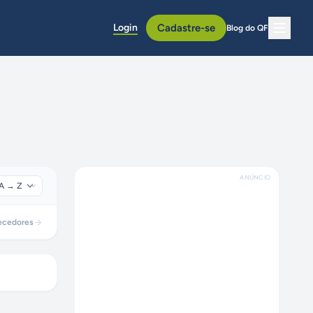
Login
Cadastre-se
Blog do QF
ANÚNCIO
ecedores