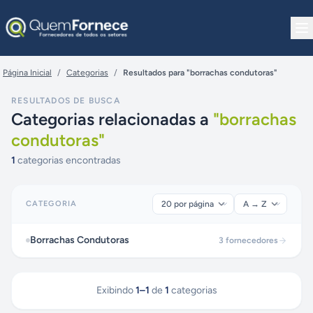
Pular para o conteúdo
Página Inicial
/
Categorias
/
Resultados para "borrachas condutoras"
RESULTADOS DE BUSCA
Categorias relacionadas a
"
borrachas
condutoras
"
1
categorias encontradas
CATEGORIA
Borrachas Condutoras
3
fornecedores
Exibindo
1
–
1
de
1
categorias