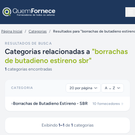
Pular para o conteúdo
Página Inicial
/
Categorias
/
Resultados para "borrachas de butadieno estireno
RESULTADOS DE BUSCA
Categorias relacionadas a
"
borrachas
de butadieno estireno sbr
"
1
categorias encontradas
CATEGORIA
Borrachas de Butadieno Estireno - SBR
10
fornecedores
Exibindo
1
–
1
de
1
categorias