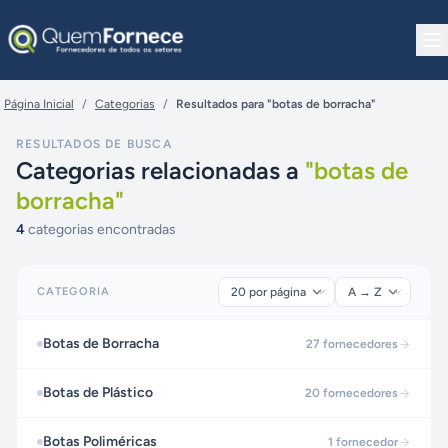
Pular para o conteúdo
Página Inicial
/
Categorias
/
Resultados para "botas de borracha"
RESULTADOS DE BUSCA
Categorias relacionadas a
"
botas de
borracha
"
4
categorias encontradas
CATEGORIA
Botas de Borracha
27
fornecedores
Botas de Plástico
20
fornecedores
Botas Poliméricas
1
fornecedor