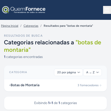
Pular para o conteúdo
Página Inicial
/
Categorias
/
Resultados para "botas de montaria"
RESULTADOS DE BUSCA
Categorias relacionadas a
"
botas de
montaria
"
1
categorias encontradas
CATEGORIA
Botas de Montaria
3
fornecedores
Exibindo
1
–
1
de
1
categorias