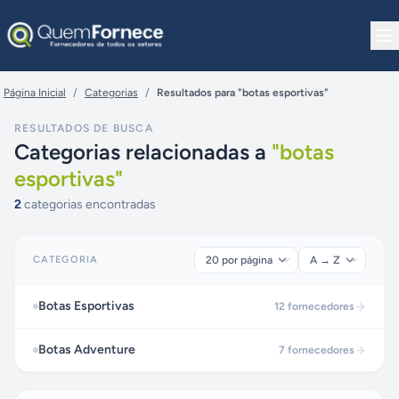
Pular para o conteúdo
Página Inicial
/
Categorias
/
Resultados para "botas esportivas"
RESULTADOS DE BUSCA
Categorias relacionadas a
"
botas
esportivas
"
2
categorias encontradas
CATEGORIA
Botas Esportivas
12
fornecedores
Botas Adventure
7
fornecedores