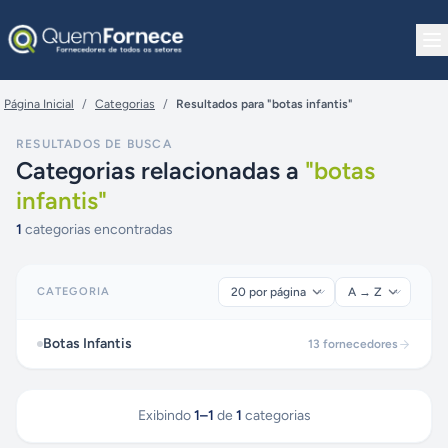
Pular para o conteúdo
Página Inicial
/
Categorias
/
Resultados para "botas infantis"
RESULTADOS DE BUSCA
Categorias relacionadas a
"
botas
infantis
"
1
categorias encontradas
CATEGORIA
Botas Infantis
13
fornecedores
Exibindo
1
–
1
de
1
categorias