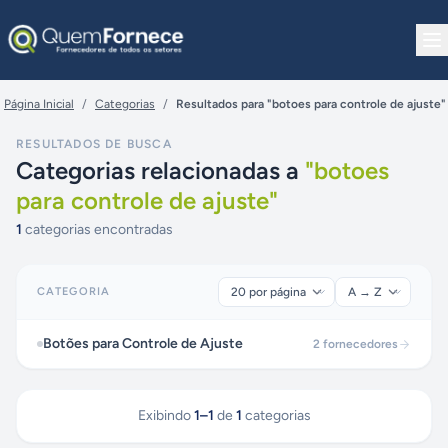
Pular para o conteúdo
Página Inicial
/
Categorias
/
Resultados para "botoes para controle de ajuste"
RESULTADOS DE BUSCA
Categorias relacionadas a
"
botoes
para controle de ajuste
"
1
categorias encontradas
CATEGORIA
Botões para Controle de Ajuste
2
fornecedores
Exibindo
1
–
1
de
1
categorias