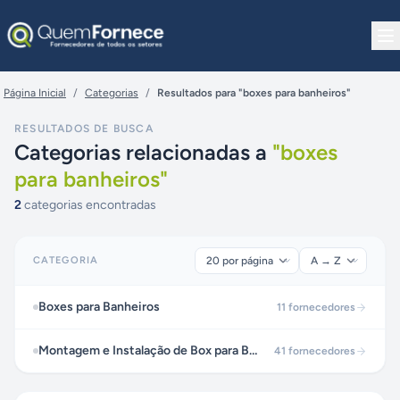
Pular para o conteúdo
Página Inicial
/
Categorias
/
Resultados para "boxes para banheiros"
RESULTADOS DE BUSCA
Categorias relacionadas a
"
boxes
para banheiros
"
2
categorias encontradas
CATEGORIA
Boxes para Banheiros
11
fornecedores
Montagem e Instalação de Box para Banheiro
41
fornecedores