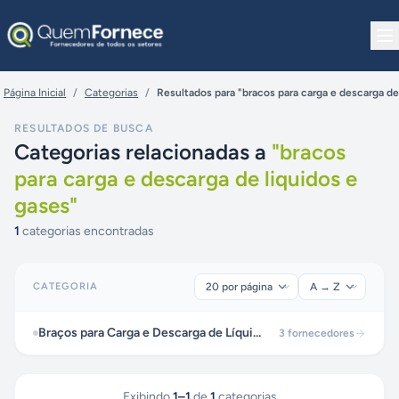
Pular para o conteúdo
Página Inicial
/
Categorias
/
Resultados para "bracos para carga e descarga de
RESULTADOS DE BUSCA
Categorias relacionadas a
"
bracos
para carga e descarga de liquidos e
gases
"
1
categorias encontradas
CATEGORIA
Braços para Carga e Descarga de Líquidos e Gases
3
fornecedores
Exibindo
1
–
1
de
1
categorias