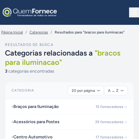
Pular para o conteúdo
Página Inicial
/
Categorias
/
Resultados para "bracos para iluminacao"
RESULTADOS DE BUSCA
Categorias relacionadas a
"
bracos
para iluminacao
"
3
categorias encontradas
CATEGORIA
Braços para Iluminação
15
fornecedores
Acessórios para Postes
39
fornecedores
Centro Automotivo
17
fornecedores