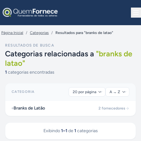
Pular para o conteúdo
Página Inicial
/
Categorias
/
Resultados para "branks de latao"
RESULTADOS DE BUSCA
Categorias relacionadas a
"
branks de
latao
"
1
categorias encontradas
CATEGORIA
Branks de Latão
2
fornecedores
Exibindo
1
–
1
de
1
categorias