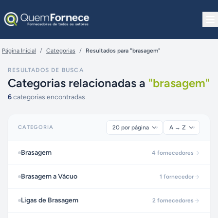
Pular para o conteúdo
Página Inicial
/
Categorias
/
Resultados para "brasagem"
RESULTADOS DE BUSCA
Categorias relacionadas a
"
brasagem
"
6
categorias encontradas
CATEGORIA
Brasagem
4
fornecedores
Brasagem a Vácuo
1
fornecedor
Ligas de Brasagem
2
fornecedores