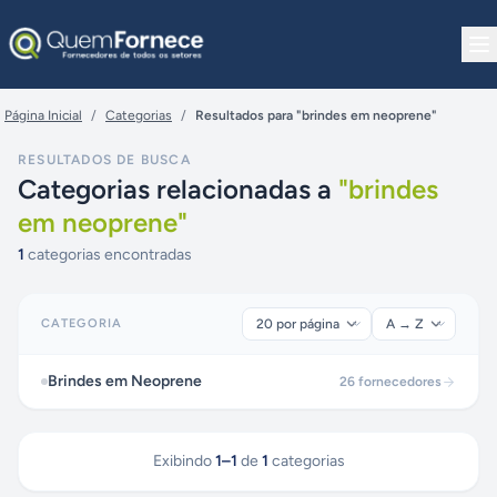
Pular para o conteúdo
Página Inicial
/
Categorias
/
Resultados para "brindes em neoprene"
RESULTADOS DE BUSCA
Categorias relacionadas a
"
brindes
em neoprene
"
1
categorias encontradas
CATEGORIA
Brindes em Neoprene
26
fornecedores
Exibindo
1
–
1
de
1
categorias