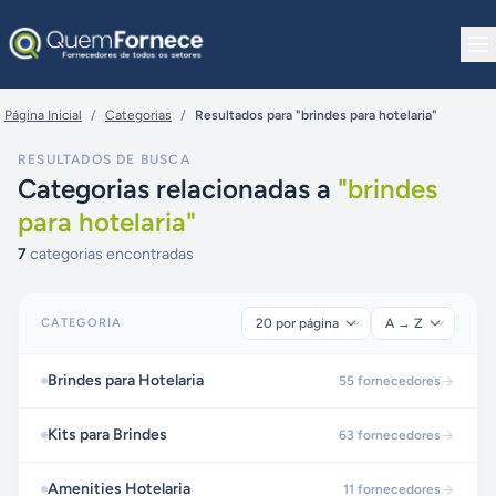
Pular para o conteúdo
Página Inicial
/
Categorias
/
Resultados para "brindes para hotelaria"
RESULTADOS DE BUSCA
Categorias relacionadas a
"
brindes
para hotelaria
"
7
categorias encontradas
CATEGORIA
Brindes para Hotelaria
55
fornecedores
Kits para Brindes
63
fornecedores
Amenities Hotelaria
11
fornecedores