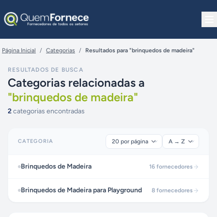
Pular para o conteúdo
Página Inicial
/
Categorias
/
Resultados para "brinquedos de madeira"
RESULTADOS DE BUSCA
Categorias relacionadas a
"
brinquedos de madeira
"
2
categorias encontradas
CATEGORIA
Brinquedos de Madeira
16
fornecedores
Brinquedos de Madeira para Playground
8
fornecedores