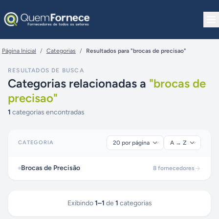
Pular para o conteúdo
Página Inicial
/
Categorias
/
Resultados para "brocas de precisao"
RESULTADOS DE BUSCA
Categorias relacionadas a
"
brocas de
precisao
"
1
categorias encontradas
CATEGORIA
Brocas de Precisão
8
fornecedores
Exibindo
1
–
1
de
1
categorias