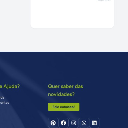
e Ajuda?
Quer saber das
novidades?
uda
uentes
Fale conosco!