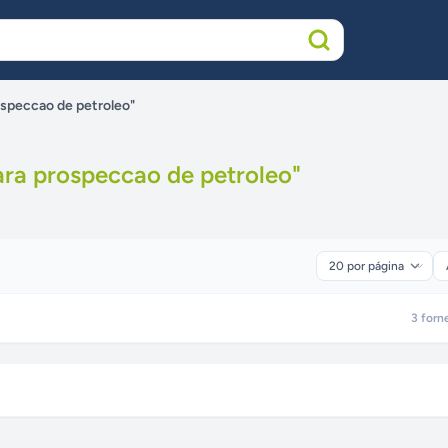
ospeccao de petroleo"
ara prospeccao de petroleo
"
3
forn