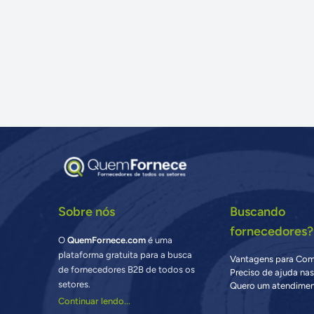
Sobre nós
Buscando
fornecedores?
O
QuemFornece.com
é uma
plataforma gratuita para a busca
Vantagens para Co
de fornecedores B2B de todos os
Preciso de ajuda na
setores.
Quero um atendimen
Continuar lendo...