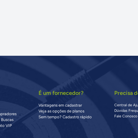
É um fornecedor?
Precisa d
Vantagens em cadastrar
Central de Aj
Dúvidas Freq
Veja as opções de planos
mpradores
Fale Conosco
Sem tempo? Cadastro rápido
s Buscas
to VIP