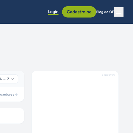
Login
Cadastre-se
Blog do QF
ANÚNCIO
ecedores