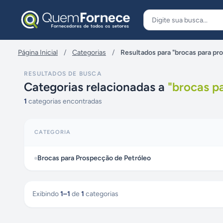
Pular para o conteúdo
Página Inicial
/
Categorias
/
Resultados para "brocas para pr
RESULTADOS DE BUSCA
Categorias relacionadas a
"
brocas p
1
categorias encontradas
CATEGORIA
Brocas para Prospecção de Petróleo
Exibindo
1
–
1
de
1
categorias