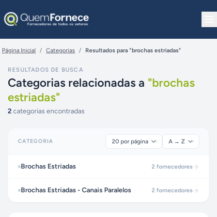
Pular para o conteúdo
Página Inicial
/
Categorias
/
Resultados para "brochas estriadas"
RESULTADOS DE BUSCA
Categorias relacionadas a
"
brochas
estriadas
"
2
categorias encontradas
CATEGORIA
Brochas Estriadas
2
fornecedores
Brochas Estriadas - Canais Paralelos
2
fornecedores