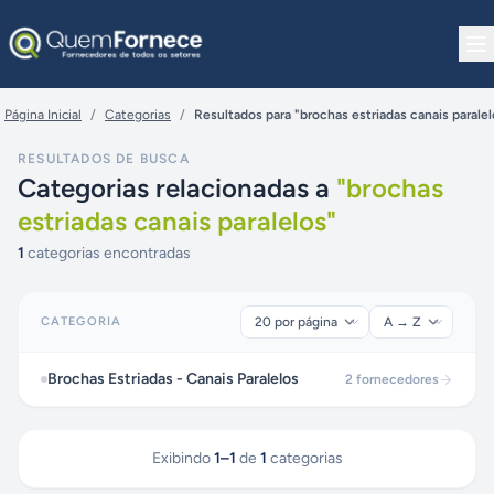
Pular para o conteúdo
Página Inicial
/
Categorias
/
Resultados para "brochas estriadas canais paralel
RESULTADOS DE BUSCA
Categorias relacionadas a
"
brochas
estriadas canais paralelos
"
1
categorias encontradas
CATEGORIA
Brochas Estriadas - Canais Paralelos
2
fornecedores
Exibindo
1
–
1
de
1
categorias