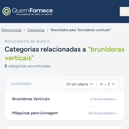
Pular para o conteúdo
Página Inicial
/
Categorias
/
Resultados para "brunidoras verticais"
RESULTADOS DE BUSCA
Categorias relacionadas a
"
brunidoras
verticais
"
2
categorias encontradas
CATEGORIA
Brunidoras Verticais
3
fornecedores
Máquinas para Usinagem
35
fornecedores