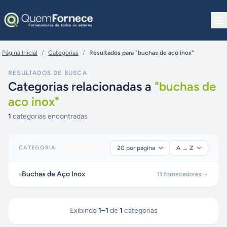
Pular para o conteúdo
Página Inicial
/
Categorias
/
Resultados para "buchas de aco inox"
RESULTADOS DE BUSCA
Categorias relacionadas a
"
buchas de
aco inox
"
1
categorias encontradas
CATEGORIA
Buchas de Aço Inox
11
fornecedores
Exibindo
1
–
1
de
1
categorias