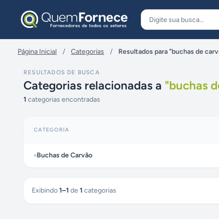
Pular para o conteúdo
Página Inicial
/
Categorias
/
Resultados para "buchas de carv
RESULTADOS DE BUSCA
Categorias relacionadas a
"
buchas d
1
categorias encontradas
CATEGORIA
Buchas de Carvão
Exibindo
1
–
1
de
1
categorias