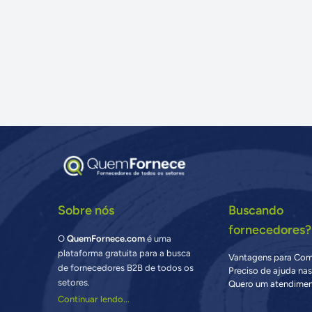
Sobre nós
Buscando
fornecedores?
O
QuemFornece.com
é uma
plataforma gratuita para a busca
Vantagens para Co
de fornecedores B2B de todos os
Preciso de ajuda na
setores.
Quero um atendimen
Continuar lendo...