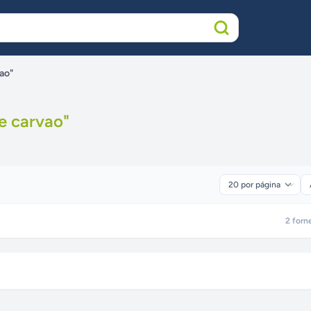
ao"
e carvao
"
2
forn