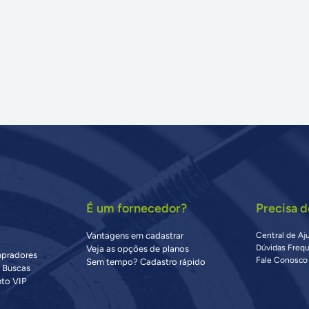
É um fornecedor?
Precisa d
Vantagens em cadastrar
Central de Aj
Dúvidas Freq
Veja as opções de planos
mpradores
Fale Conosco
Sem tempo? Cadastro rápido
s Buscas
to VIP