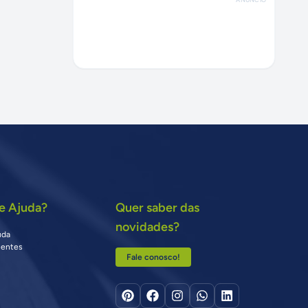
e Ajuda?
Quer saber das
novidades?
uda
uentes
Fale conosco!