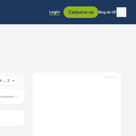
Login
Cadastre-se
Blog do QF
ANÚNCIO
ecedores