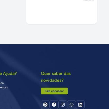
e Ajuda?
Quer saber das
novidades?
uda
uentes
Fale conosco!