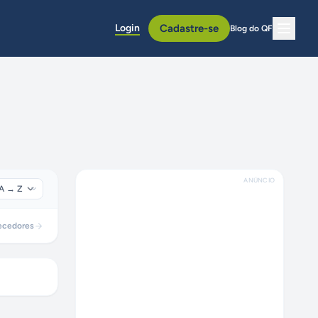
Login
Cadastre-se
Blog do QF
ANÚNCIO
ecedores