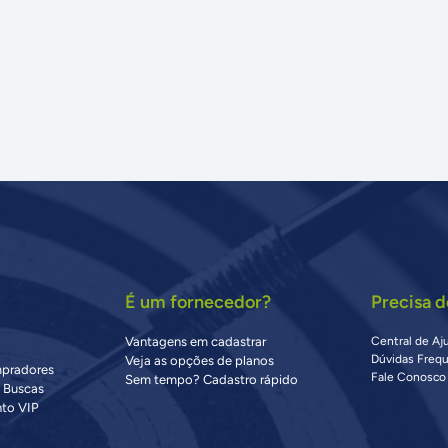
É um fornecedor?
Precisa d
Vantagens em cadastrar
Central de Aj
Dúvidas Freq
Veja as opções de planos
mpradores
Fale Conosco
Sem tempo? Cadastro rápido
s Buscas
to VIP