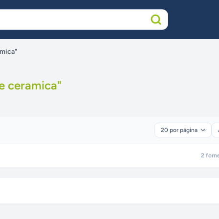
amica"
e ceramica
"
2
forn