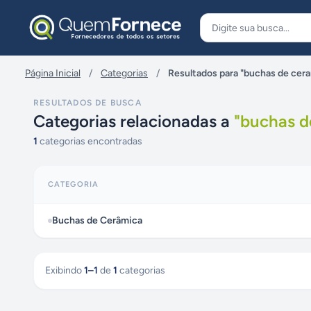
Pular para o conteúdo
Página Inicial
/
Categorias
/
Resultados para "buchas de cer
RESULTADOS DE BUSCA
Categorias relacionadas a
"
buchas d
1
categorias encontradas
CATEGORIA
Buchas de Cerâmica
Exibindo
1
–
1
de
1
categorias