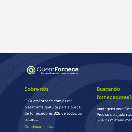
Sobre nós
Buscando
fornecedores?
O
QuemFornece.com
é uma
plataforma gratuita para a busca
Vantagens para Co
de fornecedores B2B de todos os
Preciso de ajuda na
setores.
Quero um atendimen
Continuar lendo...