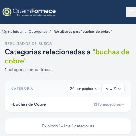
Pular para o conteúdo
Página Inicial
/
Categorias
/
Resultados para "buchas de cobre"
RESULTADOS DE BUSCA
Categorias relacionadas a
"
buchas de
cobre
"
1
categorias encontradas
CATEGORIA
Buchas de Cobre
13
fornecedores
Exibindo
1
–
1
de
1
categorias