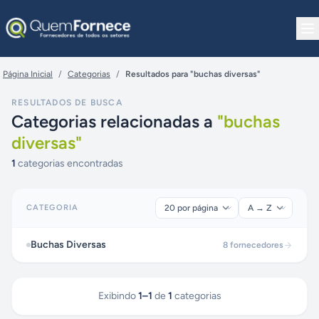
Pular para o conteúdo
Página Inicial
/
Categorias
/
Resultados para "buchas diversas"
RESULTADOS DE BUSCA
Categorias relacionadas a
"
buchas
diversas
"
1
categorias encontradas
CATEGORIA
Buchas Diversas
8
fornecedores
Exibindo
1
–
1
de
1
categorias