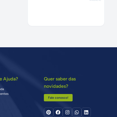
e Ajuda?
Quer saber das
novidades?
uda
uentes
Fale conosco!