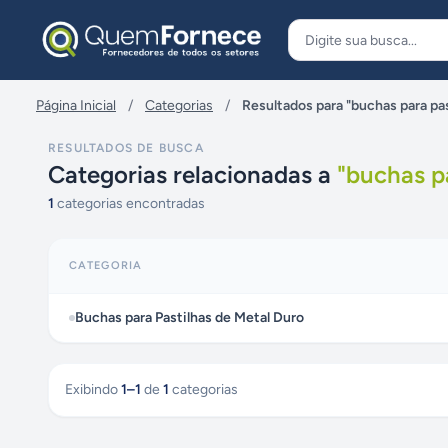
Pular para o conteúdo
Página Inicial
/
Categorias
/
Resultados para "buchas para pas
RESULTADOS DE BUSCA
Categorias relacionadas a
"
buchas pa
1
categorias encontradas
CATEGORIA
Buchas para Pastilhas de Metal Duro
Exibindo
1
–
1
de
1
categorias