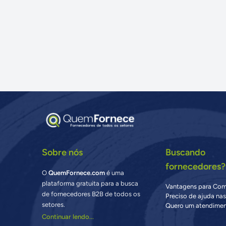
Sobre nós
Buscando
fornecedores?
O
QuemFornece.com
é uma
plataforma gratuita para a busca
Vantagens para Co
de fornecedores B2B de todos os
Preciso de ajuda na
setores.
Quero um atendimen
Continuar lendo...