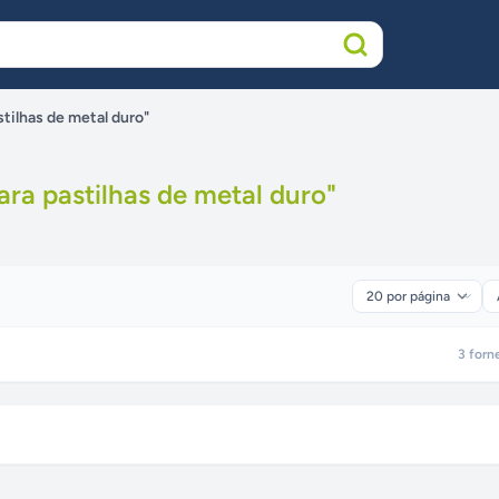
tilhas de metal duro"
ra pastilhas de metal duro
"
3
forn