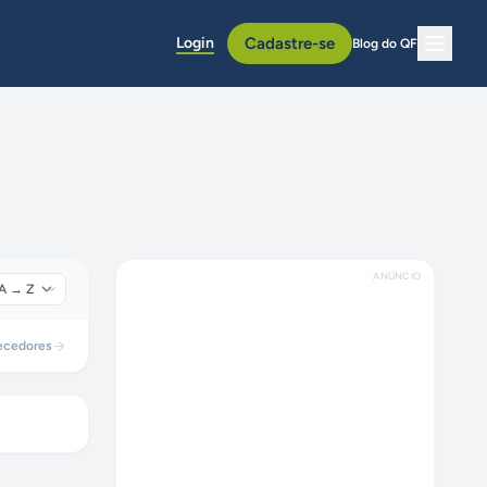
Login
Cadastre-se
Blog do QF
ANÚNCIO
ecedores