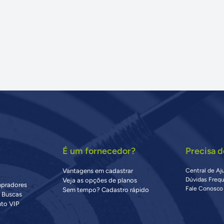
É um fornecedor?
Precisa d
Vantagens em cadastrar
Central de Aj
Dúvidas Freq
Veja as opções de planos
mpradores
Fale Conosco
Sem tempo? Cadastro rápido
s Buscas
to VIP