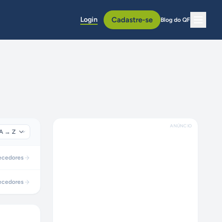
Login
Cadastre-se
Blog do QF
ANÚNCIO
ecedores
ecedores