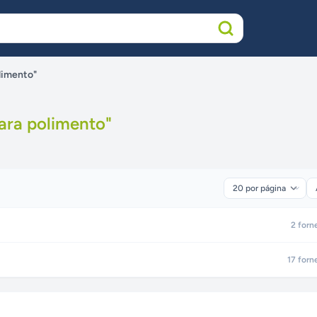
limento"
ara polimento
"
2
forn
17
forn