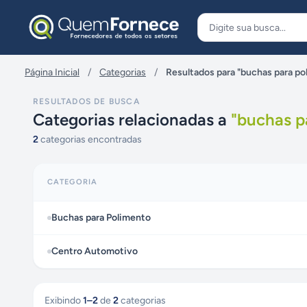
Pular para o conteúdo
Página Inicial
/
Categorias
/
Resultados para "buchas para po
RESULTADOS DE BUSCA
Categorias relacionadas a
"
buchas p
2
categorias encontradas
CATEGORIA
Buchas para Polimento
Centro Automotivo
Exibindo
1
–
2
de
2
categorias