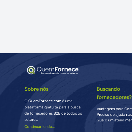
Sobre nós
Buscando
fornecedores?
O
QuemFornece.com
é uma
plataforma gratuita para a busca
Vantagens para Co
de fornecedores B2B de todos os
Preciso de ajuda na
setores.
Quero um atendimen
Continuar lendo...