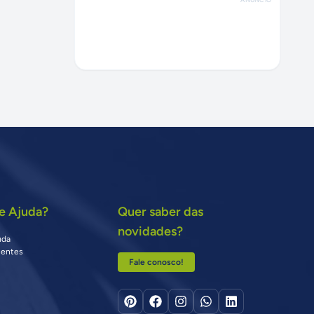
e Ajuda?
Quer saber das
novidades?
uda
uentes
Fale conosco!