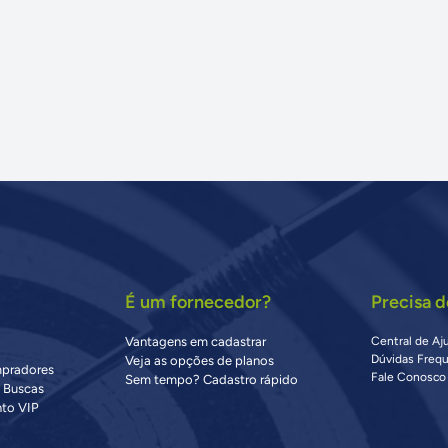
É um fornecedor?
Precisa d
Vantagens em cadastrar
Central de Aj
Dúvidas Freq
Veja as opções de planos
mpradores
Fale Conosco
Sem tempo? Cadastro rápido
s Buscas
to VIP