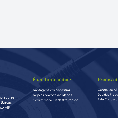
É um fornecedor?
Precisa d
Vantagens em cadastrar
Central de Aj
Dúvidas Freq
Veja as opções de planos
mpradores
Fale Conosco
Sem tempo? Cadastro rápido
s Buscas
to VIP