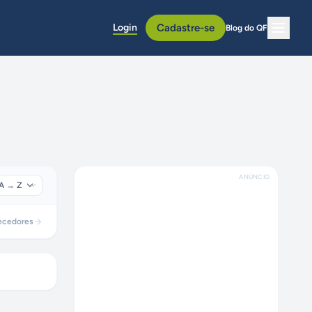
Login
Cadastre-se
Blog do QF
ANÚNCIO
ecedores