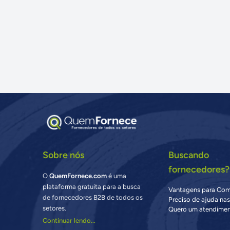
Sobre nós
Buscando
fornecedores?
O
QuemFornece.com
é uma
plataforma gratuita para a busca
Vantagens para Co
de fornecedores B2B de todos os
Preciso de ajuda na
setores.
Quero um atendimen
Continuar lendo...