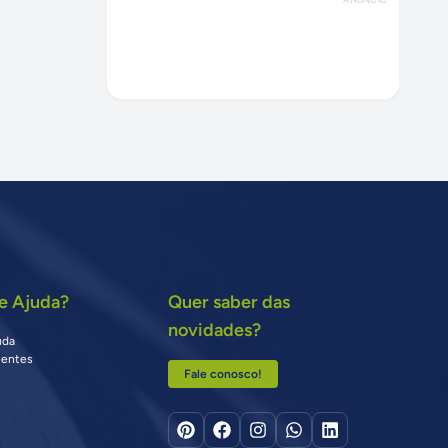
e Ajuda?
Quer saber das
novidades?
uda
uentes
Fale conosco!