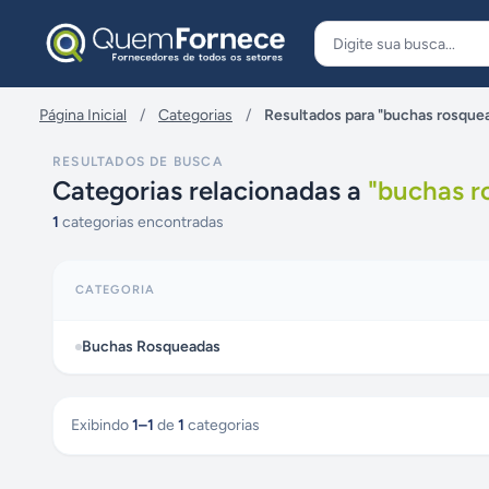
Pular para o conteúdo
Página Inicial
/
Categorias
/
Resultados para "buchas rosque
RESULTADOS DE BUSCA
Categorias relacionadas a
"
buchas r
1
categorias encontradas
CATEGORIA
Buchas Rosqueadas
Exibindo
1
–
1
de
1
categorias