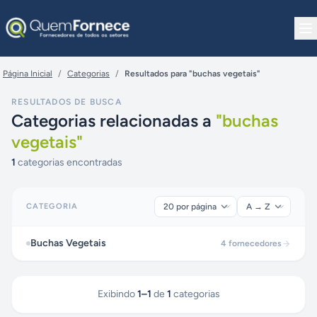
Pular para o conteúdo
Página Inicial
/
Categorias
/
Resultados para "buchas vegetais"
RESULTADOS DE BUSCA
Categorias relacionadas a
"
buchas
vegetais
"
1
categorias encontradas
CATEGORIA
Buchas Vegetais
4
fornecedores
Exibindo
1
–
1
de
1
categorias