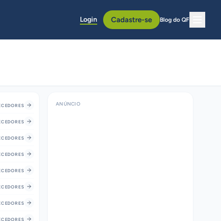
Login
Cadastre-se
Blog do QF
ANÚNCIO
CEDORES
CEDORES
CEDORES
CEDORES
CEDORES
CEDORES
CEDORES
CEDORES