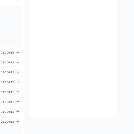
CEDORES
CEDORES
CEDORES
CEDORES
CEDORES
CEDORES
CEDORES
CEDORES