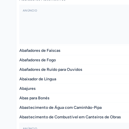
ANÚNCIO
Abafadores de Faíscas
Abafadores de Fogo
Abafadores de Ruído para Ouvidos
Abaixador de Língua
Abajures
Abas para Bonés
Abastecimento de Água com Caminhão-Pipa
Abastecimento de Combustível em Canteiros de Obras
ANÚNCIO