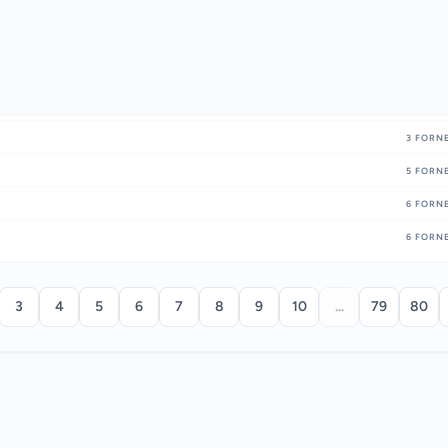
3
FORNE
5
FORNE
6
FORNE
6
FORNE
3
4
5
6
7
8
9
10
...
79
80