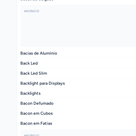
ANÚNCIO
Bacias de Alumínio
Back Led
Back Led Slim
Backlight para Displays
Backlights
Bacon Defumado
Bacon em Cubos
Bacon em Fatias
ANÚNCIO