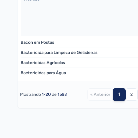
Bacon em Postas
Bactericida para Limpeza de Geladeiras
Bactericidas Agrícolas
Bactericidas para Água
1
Mostrando
1
-
20
de
1593
« Anterior
2