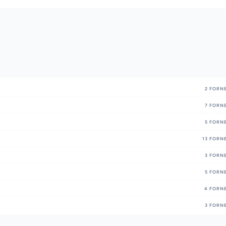
2
FORNE
7
FORNE
5
FORNE
13
FORNE
3
FORNE
5
FORNE
4
FORNE
3
FORNE