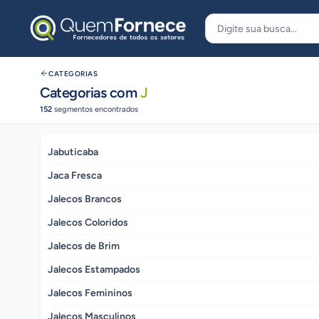
Pular para o conteúdo
CATEGORIAS
Categorias com
J
152
segmentos encontrados
Jabuticaba
Jaca Fresca
Jalecos Brancos
Jalecos Coloridos
Jalecos de Brim
Jalecos Estampados
Jalecos Femininos
Jalecos Masculinos