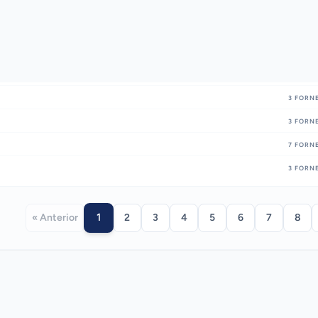
3
FORNE
3
FORNE
7
FORNE
3
FORNE
1
« Anterior
2
3
4
5
6
7
8